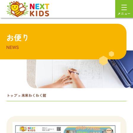
メニュー
お便り
NEWS
トップ
>
未来わくわく館