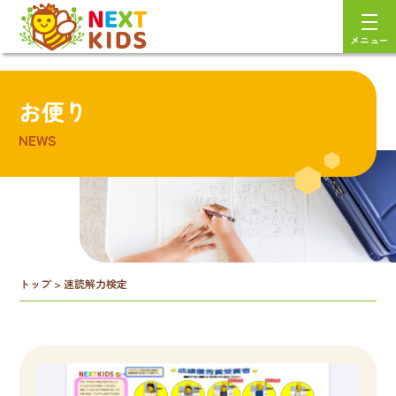
メニュー
お便り
NEWS
トップ
>
速読解力検定