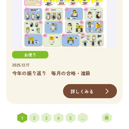
お便り
2025.12.17
今年の振り返り 毎月の合格・進級
詳しくみる
最
1
2
3
4
5
...
後