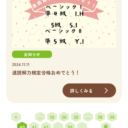
お知らせ
2024.11.11
速読解力検定合格おめでとう！
詳しくみる
«
...
10
20
30
...
38
39
先
最
40
41
42
...
50
...