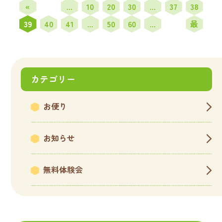
«
...
10
20
30
...
37
38
先
最
39
40
41
...
50
60
...
頭
後
»
カテゴリー
お便り
お知らせ
無料体験会