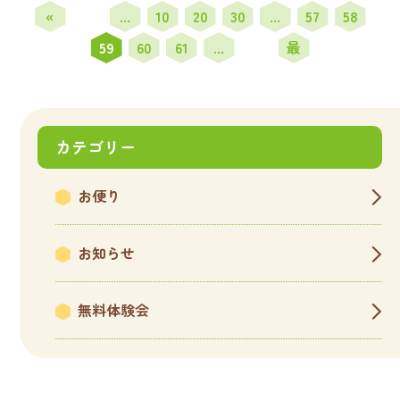
«
...
10
20
30
...
57
58
先
最
59
60
61
...
頭
後
»
カテゴリー
お便り
お知らせ
無料体験会