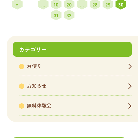
«
...
10
20
...
28
29
30
先
31
32
頭
カテゴリー
お便り
お知らせ
無料体験会